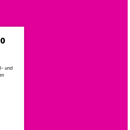
00
l- und
en