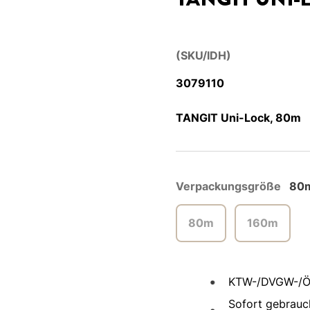
(SKU/IDH)
3079110
TANGIT Uni-Lock, 80m
Verpackungsgröße
80
80m
160m
KTW-/DVGW-/ÖV
Sofort gebrauc