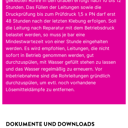
geklebten Rohre in den Graben erfolgt nach 10 bis 12
Stunden. Das Füllen der Leitungen sowie die
Druckprüfung bis zum Prüfdruck 1,5 x PN darf erst
48 Stunden nach der letzten Klebung erfolgen. Soll
die Leitung nach Reparatur mit dem Betriebsdruck
belastet werden, so muss je bar eine
Mindestwartezeit von einer Stunde eingehalten
werden. Es wird empfohlen, Leitungen, die nicht
sofort in Betrieb genommen werden, gut
durchzuspülen, mit Wasser gefüllt stehen zu lassen
und das Wasser regelmäßig zu erneuern. Vor
Inbetriebnahme sind die Rohrleitungen gründlich
durchzuspülen, um evtl. noch vorhandene
Lösemitteldämpfe zu entfernen.
DOKUMENTE UND DOWNLOADS